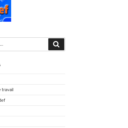
Recherche
S
travail
def