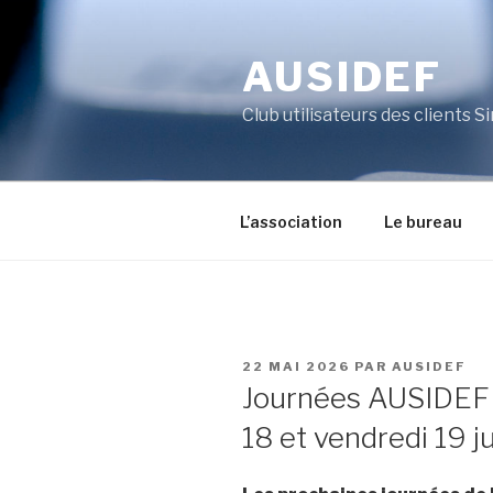
Aller
au
AUSIDEF
contenu
principal
Club utilisateurs des clients S
L’association
Le bureau
PUBLIÉ
22 MAI 2026
PAR
AUSIDEF
LE
Journées AUSIDEF 2
18 et vendredi 19 ju