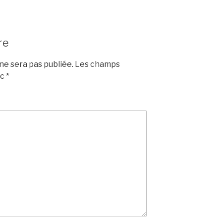
re
e sera pas publiée.
Les champs
ec
*