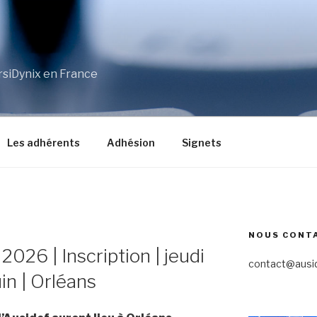
irsiDynix en France
Les adhérents
Adhésion
Signets
NOUS CONT
026 | Inscription | jeudi
contact@ausid
in | Orléans