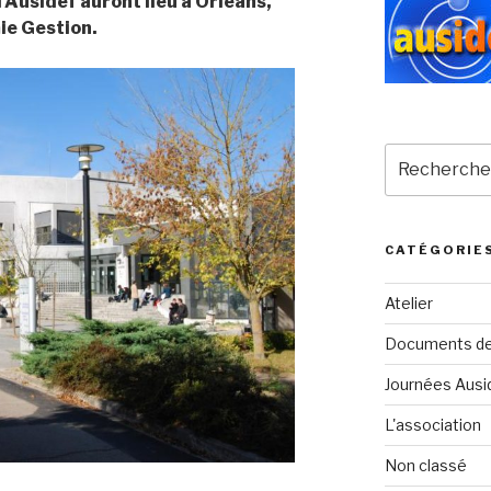
’Ausidef auront lieu à Orléans,
ie Gestion.
Recherche
pour
:
CATÉGORIE
Atelier
Documents de 
Journées Ausi
L'association
Non classé