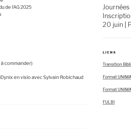
le
Journées
u de l’AG 2025
s
Inscriptio
20 juin | 
LIENS
as à commander)
Transition Bib
Format UNIMAR
iDynix en visio avec Sylvain Robichaud
Format UNIMA
FULBI