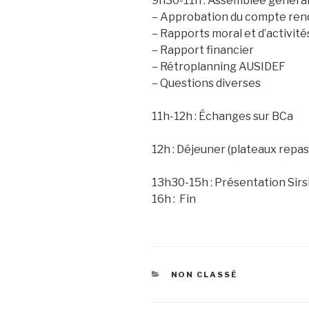
9h30-11h : Assemblée généra
– Approbation du compte rend
– Rapports moral et d’activité
– Rapport financier
– Rétroplanning AUSIDEF
– Questions diverses
11h-12h : Échanges sur BCa
12h : Déjeuner (plateaux rep
13h30-15h : Présentation Sirs
16h : Fin
CATÉGORIES
NON CLASSÉ