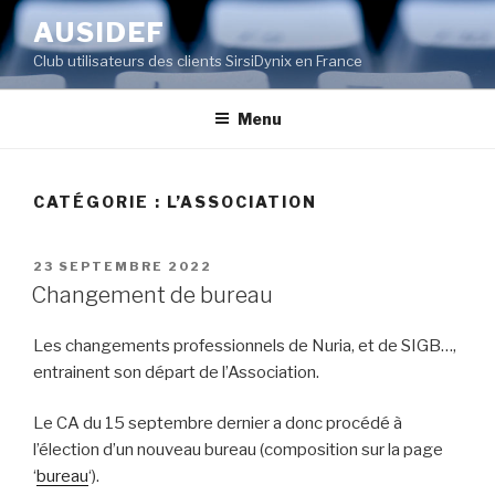
Aller
AUSIDEF
au
Club utilisateurs des clients SirsiDynix en France
contenu
principal
Menu
CATÉGORIE : L’ASSOCIATION
PUBLIÉ
23 SEPTEMBRE 2022
LE
Changement de bureau
Les changements professionnels de Nuria, et de SIGB…,
entrainent son départ de l’Association.
Le CA du 15 septembre dernier a donc procédé à
l’élection d’un nouveau bureau (composition sur la page
‘
bureau
‘).