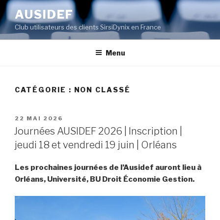
Aller
AUSIDEF
au
Club utilisateurs des clients SirsiDynix en France
contenu
principal
Menu
CATÉGORIE : NON CLASSÉ
PUBLIÉ
22 MAI 2026
LE
Journées AUSIDEF 2026 | Inscription |
jeudi 18 et vendredi 19 juin | Orléans
Les prochaines journées de l’Ausidef auront lieu à
Orléans, Université, BU Droit Économie Gestion.