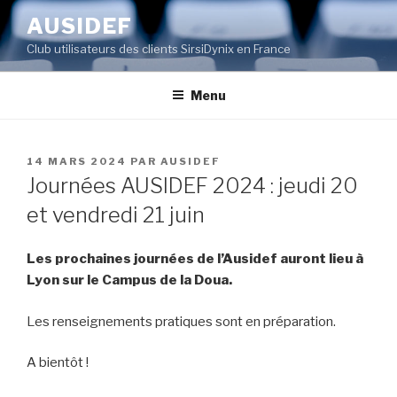
Aller
AUSIDEF
au
Club utilisateurs des clients SirsiDynix en France
contenu
principal
Menu
PUBLIÉ
14 MARS 2024
PAR
AUSIDEF
LE
Journées AUSIDEF 2024 : jeudi 20
et vendredi 21 juin
Les prochaines journées de l’Ausidef auront lieu à
Lyon sur le Campus de la Doua.
Les renseignements pratiques sont en préparation.
A bientôt !