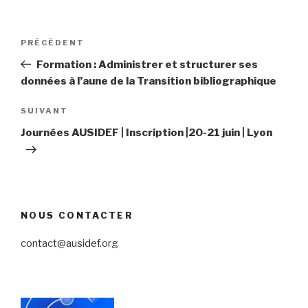
Navigation
PRÉCÉDENT
Article
de
précédent
Formation : Administrer et structurer ses
l’article
données à l’aune de la Transition bibliographique
SUIVANT
Article
suivant
Journées AUSIDEF | Inscription |20-21 juin | Lyon
NOUS CONTACTER
contact@ausidef.org