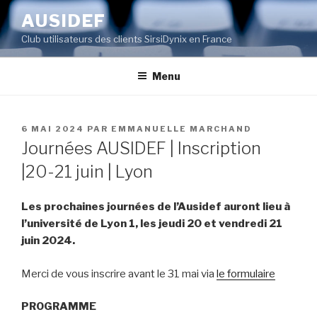
Aller
AUSIDEF
au
Club utilisateurs des clients SirsiDynix en France
contenu
principal
Menu
PUBLIÉ
6 MAI 2024
PAR
EMMANUELLE MARCHAND
LE
Journées AUSIDEF | Inscription
|20-21 juin | Lyon
Les prochaines journées de l’Ausidef auront lieu à
l’université de Lyon 1, les jeudi 20 et vendredi 21
juin 2024.
Merci de vous inscrire avant le 31 mai via
le formulaire
PROGRAMME