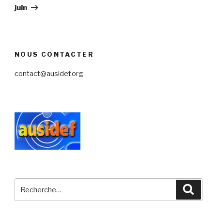
juin
NOUS CONTACTER
contact@ausidef.org
Recherche
Reche
pour
: