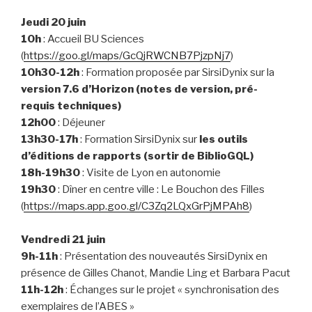
Jeudi 20 juin
10h
: Accueil BU Sciences
(
https://goo.gl/maps/GcQjRWCNB7PjzpNj7
)
10h30-12h
: Formation proposée par SirsiDynix sur la
version 7.6 d’Horizon (notes de version, pré-
requis techniques)
12h00
: Déjeuner
13h30-17h
: Formation
SirsiDynix
sur
les outils
d’éditions de rapports
(sortir de BiblioGQL)
18h-19h30
: Visite de Lyon en autonomie
19h30
: Dîner en centre ville : Le Bouchon des Filles
(
https://maps.app.goo.gl/C3Zq2LQxGrPjMPAh8
)
Vendredi 21 juin
9h-11h
: Présentation des nouveautés SirsiDynix en
présence de Gilles Chanot, Mandie Ling et Barbara Pacut
11h-12h
: Échanges
sur le projet « synchronisation des
exemplaires de l’ABES »